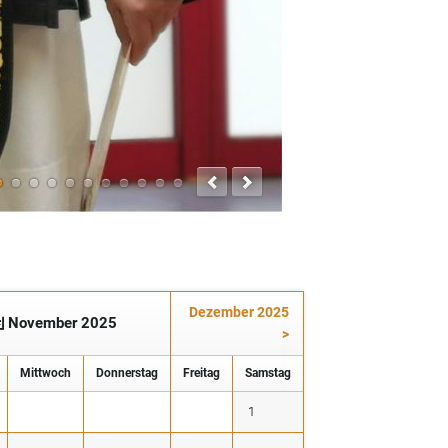
Dezember 2025
November 2025
>
Mi
ttwoch
Do
nnerstag
Fr
eitag
Sa
mstag
1