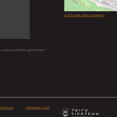
Auf Google Maps anzeigen
en und zur Kenntnis genommen.
*
Navigation
enschutz
Mitglieder-Login
überspringen