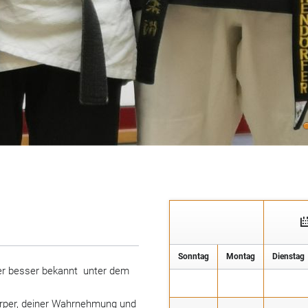
So
nntag
Mo
ntag
Di
enstag
oder besser bekannt unter dem
Körper, deiner Wahrnehmung und