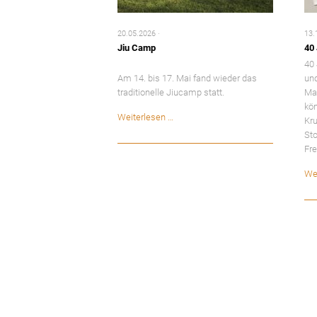
20.05.2026
13.
Jiu Camp
40
40 
Am 14. bis 17. Mai fand wieder das
un
traditionelle Jiucamp statt.
Mat
kö
Jiu
Weiterlesen …
Kru
Camp
Sto
Fre
We