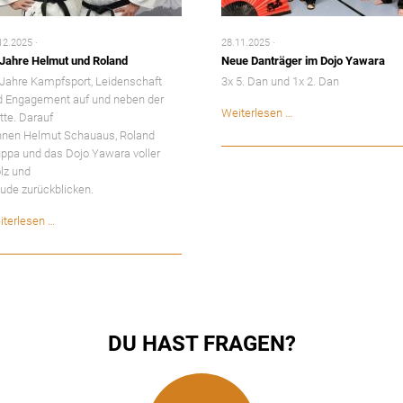
12.2025
28.11.2025
 Jahre Helmut und Roland
Neue Danträger im Dojo Yawara
Jahre Kampfsport, Leidenschaft
3x 5. Dan und 1x 2. Dan
d Engagement auf und neben der
Neue
Weiterlesen …
te. Darauf
Danträger
nnen Helmut Schauaus, Roland
im
ppa und das Dojo Yawara voller
Dojo
lz und
Yawara
ude zurückblicken.
40
iterlesen …
Jahre
Helmut
und
Roland
DU HAST FRAGEN?