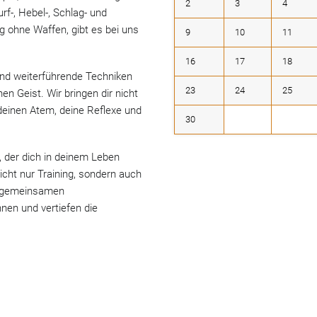
2
3
4
urf-, Hebel-, Schlag- und
g ohne Waffen, gibt es bei uns
9
10
11
16
17
18
und weiterführende Techniken
23
24
25
en Geist. Wir bringen dir nicht
deinen Atem, deine Reflexe und
30
e, der dich in deinem Leben
nicht nur Training, sondern auch
i gemeinsamen
nen und vertiefen die