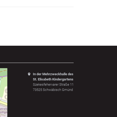
In der Mehrzweckhalle des
St. Elisabeth Kindergartens
Szekesfehervarer Straße 11
73525 Schwäbisch Gmünd