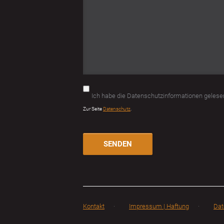
Pflichtfeld
Ich habe die Datenschutzinformationen geles
Zur Seite
Datenschutz
.
SENDEN
Kontakt
Impressum | Haftung
Dat