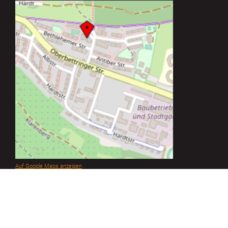
Auf Google Maps anzeigen
In der Mehrzweckhalle des
St. Elisabeth Kindergartens
Szekesfehervarer Straße 11
73525 Schwäbisch Gmünd