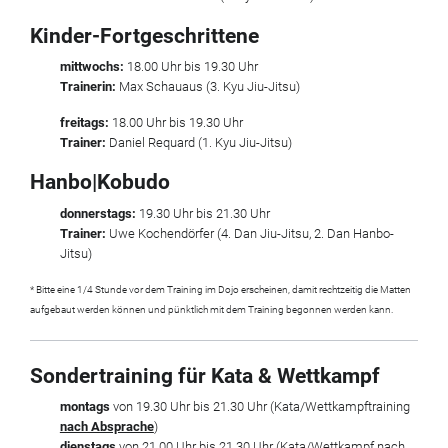
Kinder-Fortgeschrittene
mittwochs:
18.00 Uhr bis 19.30 Uhr
Trainerin:
Max Schauaus (3. Kyu Jiu-Jitsu)
freitags:
18.00 Uhr bis 19.30 Uhr
Trainer:
Daniel Requard (1. Kyu Jiu-Jitsu)
Hanbo
|
Kobudo
donnerstags
:
19.30 Uhr bis 21.30 Uhr
Trainer:
Uwe Kochendörfer (4. Dan Jiu-Jitsu, 2. Dan Hanbo-
Jitsu)
* Bitte eine 1/4 Stunde vor dem Training im Dojo erscheinen, damit rechtzeitig die Matten
aufgebaut werden können und pünktlich mit dem Training begonnen werden kann.
Sondertraining für Kata & Wettkampf
mo
ntags
von 19.30 Uhr bis 21.30 Uhr (Kata/Wettkampftraining
nach Absprache
)
dienstags
von 21.00 Uhr bis 21.30 Uhr (Kata/Wettkampf nach