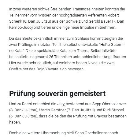
In zwei weiteren schweißtreibenden Trainingseinheiten konnten die
Teilnehmer vom Wissen der hochgraduierten Referenten Robert
Schenk (6. Dan Ju Jitsu) aus der Schweiz und Gerold Bauer (7. Dan
Kempo-Judo) profitieren und einige neue Impulse mitnehmen.
Da das Beste bekanntlich immer zum Schluss kommt, zeigten die
zwei Prüflinge im letzten Teil ihre selbst entwickelte "HeRo-Sutemi-
no-Kata". Diese spektakuläre Kata zum Thema Selbstfallwürfe
beinhaltete insgesamt 26 Techniken unterschiedlicher Angriffsarten.
Hier wurde sehr deutlich, auf welchem hohen Niveau die zwei
Cheftrainer des Dojo Yawara sich bewegen.
Prüfung souverän gemeistert
Und zu Recht entschied die Jury, bestehend aus Sepp Oberhollenzer
(8. Dan Ju Jitsu), Martin Gerstner (7. Dan Ju Jitsu) und Rudi Strobel
(6. Dan Ju Jitsu), dass die beiden die Prüfung mit Bravour bestanden
haben.
Doch eine weitere Überraschung hielt Sepp Oberhollenzer noch